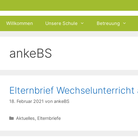
Zum
Inhalt
springen
Willkommen
Unsere Schule
Betreuung
ankeBS
Elternbrief Wechselunterricht
18. Februar 2021
von
ankeBS
Kategorien
Aktuelles
,
Elternbriefe