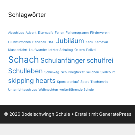
Schlagwörter
Abschluss
Advent
Elterncafe
Ferien
Ferienrogramm
Förderverein
Jubiläum
Glühwürmchen
Handball
HSC
Kanu
Karneval
Klassenfahrt
Laufwunder
letzter Schultag
Ostern
Polizei
Schach
Schulanfänger
schulfrei
Schulleben
Schulweg
Schulwegticket
seilchen
Skillcourt
skipping hearts
Sponsorenlauf
Sport
Tischtennis
Unterrichtsschluss
Weihnachten
weiterführende Schule
© 2026 Bodelschwingh Schule
• Erstellt mit
GeneratePress