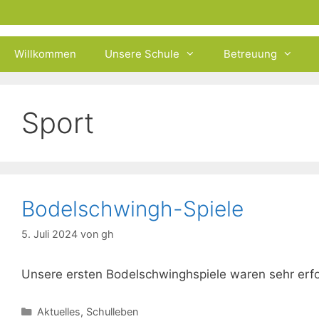
Zum
Inhalt
springen
Willkommen
Unsere Schule
Betreuung
Sport
Bodelschwingh-Spiele
5. Juli 2024
von
gh
Unsere ersten Bodelschwinghspiele waren sehr erfolg
Kategorien
Aktuelles
,
Schulleben