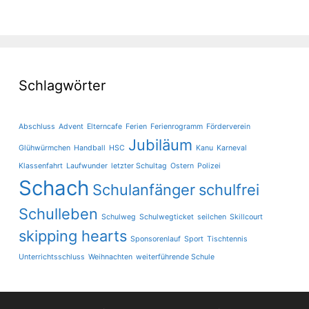
Schlagwörter
Abschluss
Advent
Elterncafe
Ferien
Ferienrogramm
Förderverein
Jubiläum
Glühwürmchen
Handball
HSC
Kanu
Karneval
Klassenfahrt
Laufwunder
letzter Schultag
Ostern
Polizei
Schach
Schulanfänger
schulfrei
Schulleben
Schulweg
Schulwegticket
seilchen
Skillcourt
skipping hearts
Sponsorenlauf
Sport
Tischtennis
Unterrichtsschluss
Weihnachten
weiterführende Schule