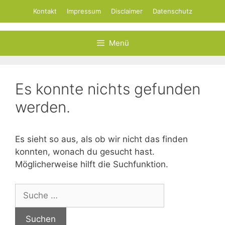
Zum
Kontakt
Impressum
Disclaimer
Datenschutz
Inhalt
springen
Menü
Es konnte nichts gefunden
werden.
Es sieht so aus, als ob wir nicht das finden
konnten, wonach du gesucht hast.
Möglicherweise hilft die Suchfunktion.
Suche
nach: