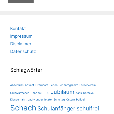
Kontakt
Impressum
Disclaimer
Datenschutz
Schlagwörter
Abschluss
Advent
Elterncafe
Ferien
Ferienrogramm
Förderverein
Jubiläum
Glühwürmchen
Handball
HSC
Kanu
Karneval
Klassenfahrt
Laufwunder
letzter Schultag
Ostern
Polizei
Schach
Schulanfänger
schulfrei