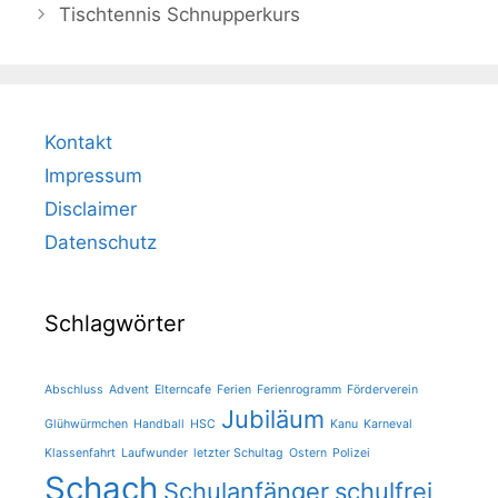
Tischtennis Schnupperkurs
Kontakt
Impressum
Disclaimer
Datenschutz
Schlagwörter
Abschluss
Advent
Elterncafe
Ferien
Ferienrogramm
Förderverein
Jubiläum
Glühwürmchen
Handball
HSC
Kanu
Karneval
Klassenfahrt
Laufwunder
letzter Schultag
Ostern
Polizei
Schach
Schulanfänger
schulfrei