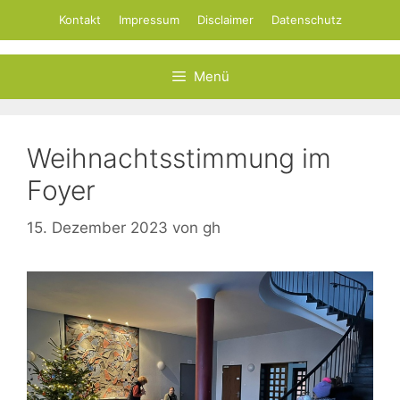
Zum
Kontakt
Impressum
Disclaimer
Datenschutz
Inhalt
springen
Menü
Weihnachtsstimmung im
Foyer
15. Dezember 2023
von
gh