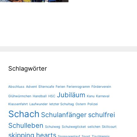
Schlagwörter
Abschluss
Advent
Elterncafe
Ferien
Ferienrogramm
Förderverein
Jubiläum
Glühwürmchen
Handball
HSC
Kanu
Karneval
Klassenfahrt
Laufwunder
letzter Schultag
Ostern
Polizei
Schach
Schulanfänger
schulfrei
Schulleben
Schulweg
Schulwegticket
seilchen
Skillcourt
skipping hearts
Sponsorenlauf
Sport
Tischtennis