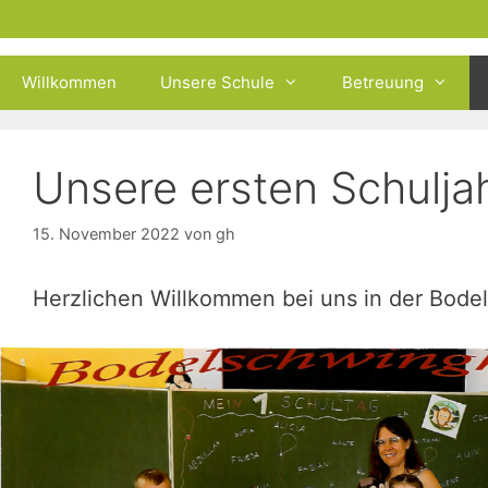
Zum
Inhalt
springen
Willkommen
Unsere Schule
Betreuung
Unsere ersten Schulj
15. November 2022
von
gh
Herzlichen Willkommen bei uns in der Bode