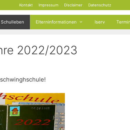
Kontakt
Impressum
Disclaimer
Datenschutz
Schulleben
Elterninformationen
Iserv
Termi
ahre 2022/2023
lschwinghschule!