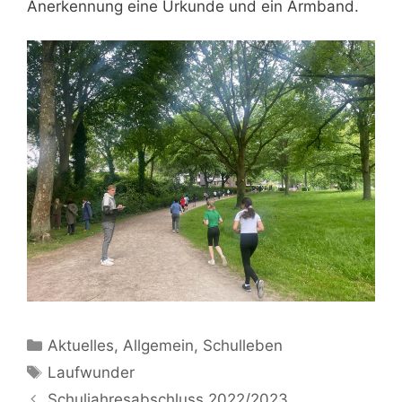
Anerkennung eine Urkunde und ein Armband.
Kategorien
Aktuelles
,
Allgemein
,
Schulleben
Schlagwörter
Laufwunder
Schuljahresabschluss 2022/2023