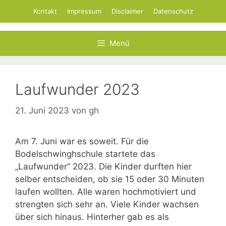
Zum
Kontakt
Impressum
Disclaimer
Datenschutz
Inhalt
springen
Menü
Laufwunder 2023
21. Juni 2023
von
gh
Am 7. Juni war es soweit. Für die
Bodelschwinghschule startete das
„Laufwunder“ 2023. Die Kinder durften hier
selber entscheiden, ob sie 15 oder 30 Minuten
laufen wollten. Alle waren hochmotiviert und
strengten sich sehr an. Viele Kinder wachsen
über sich hinaus. Hinterher gab es als