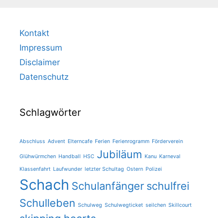
Kontakt
Impressum
Disclaimer
Datenschutz
Schlagwörter
Abschluss
Advent
Elterncafe
Ferien
Ferienrogramm
Förderverein
Jubiläum
Glühwürmchen
Handball
HSC
Kanu
Karneval
Klassenfahrt
Laufwunder
letzter Schultag
Ostern
Polizei
Schach
Schulanfänger
schulfrei
Schulleben
Schulweg
Schulwegticket
seilchen
Skillcourt