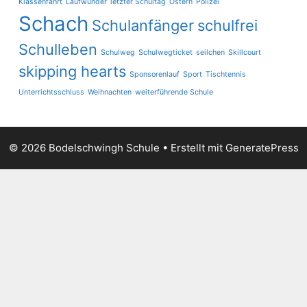
Klassenfahrt
Laufwunder
letzter Schultag
Ostern
Polizei
Schach
Schulanfänger
schulfrei
Schulleben
Schulweg
Schulwegticket
seilchen
Skillcourt
skipping hearts
Sponsorenlauf
Sport
Tischtennis
Unterrichtsschluss
Weihnachten
weiterführende Schule
© 2026 Bodelschwingh Schule
• Erstellt mit
GeneratePress