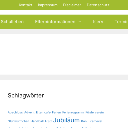
Kontakt
Impressum
Disclaimer
Datenschutz
Schulleben
Elterninformationen
Iserv
Termi
Schlagwörter
Abschluss
Advent
Elterncafe
Ferien
Ferienrogramm
Förderverein
Jubiläum
Glühwürmchen
Handball
HSC
Kanu
Karneval