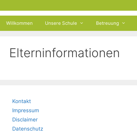
Zum
Inhalt
springen
Willkommen
Unsere Schule
Betreuung
Elterninformationen
Kontakt
Impressum
Disclaimer
Datenschutz