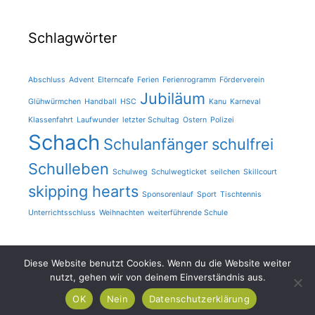
Schlagwörter
Abschluss
Advent
Elterncafe
Ferien
Ferienrogramm
Förderverein
Jubiläum
Glühwürmchen
Handball
HSC
Kanu
Karneval
Klassenfahrt
Laufwunder
letzter Schultag
Ostern
Polizei
Schach
Schulanfänger
schulfrei
Schulleben
Schulweg
Schulwegticket
seilchen
Skillcourt
skipping hearts
Sponsorenlauf
Sport
Tischtennis
Unterrichtsschluss
Weihnachten
weiterführende Schule
Diese Website benutzt Cookies. Wenn du die Website weiter
nutzt, gehen wir von deinem Einverständnis aus.
© 2026 Bodelschwingh Schule
• Erstellt mit
GeneratePress
OK
Nein
Datenschutzerklärung